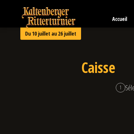
Aller
Tournoi
au
chevaleresque
contenu
Accueil
de
Kaltenberg
Du 10 juillet au 26 juillet
2026
Caisse
Sél
1