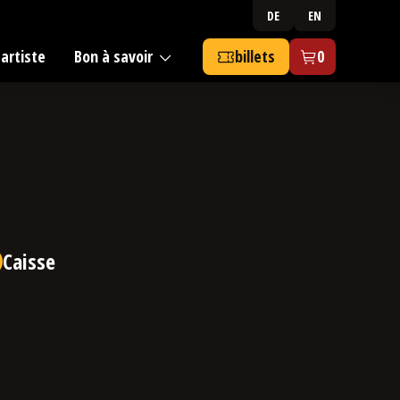
DE
EN
artiste
Bon à savoir
billets
0
Caisse