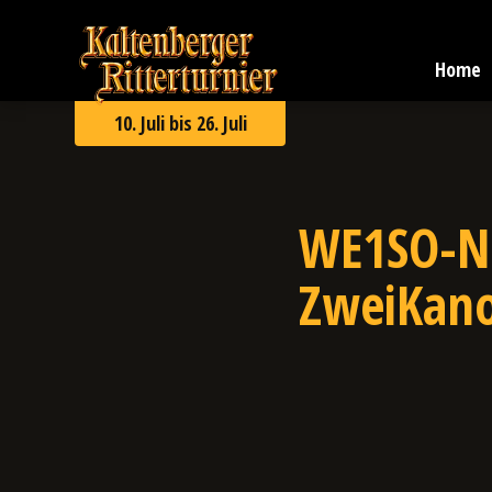
Zum
Kaltenberger
Inhalt
Ritterturnier
springen
Home
2026
10. Juli bis 26. Juli
WE1SO-N
ZweiKano