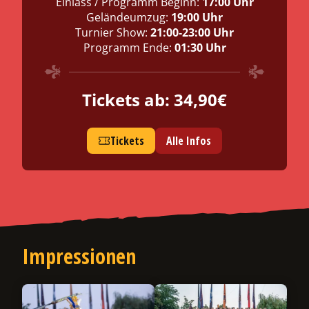
Einlass / Programm Beginn:
20:00 – 22:00 Uhr
17:00 Uhr
12:00 Uhr
02:00 Uhr
Geländeumzug:
19:00 Uhr
14:00 Uhr
00:30 Uhr
Turnier Show:
16:00 – 18:00 Uhr
21:00-23:00 Uhr
Programm Ende:
01:30 Uhr
20:30 Uhr
Tickets ab: 34,90€
Tickets
Alle Infos
Tickets
Alle Infos
Tickets
Tickets
Alle Infos
Alle Infos
Impressionen