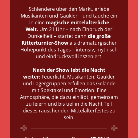
Schlendere über den Markt, erlebe
Musikanten und Gaukler – und tauche ein
in eine
Mit Beginn der Dämmerung
magische mittelalterliche
startet dann das Abendturnier
Welt.
Um 21 Uhr – nach Einbruch der
Dunkelheit – startet dann
die
große
Ritterturnier-Show
als dramaturgischer
Höhepunkt des Tages – intensiv, mythisch
Das Kinderritterturnier (ab 6 Jahren):
und eindrucksvoll inszeniert.
Nach der Arena-Show folgt ein
Und nach dem Turnier?
Highlight, das es nur am Sonntag
Nach der Show lebt die Nacht
weiter:
gibt.
Feuerlicht, Musikanten, Gaukler
und Lagergruppen erfüllen das Gelände
mit Spektakel und Emotion. Eine
Atmosphäre, die dazu einlädt, gemeinsam
zu feiern und bis tief in die Nacht Teil
dieses rauschenden Mittelalterfestes zu
sein.
17:00 Uhr
16:00 Uhr
20:00 Uhr
18:00 Uhr
Keine Ritterturnier Show