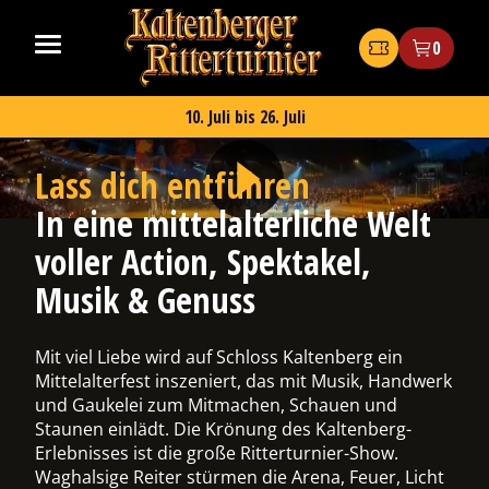
Zum
Kaltenberger
Inhalt
Ritterturnier
Tickets
0
springen
2026
10. Juli bis 26. Juli
Play
Lass dich entführen
video
In eine mittelalterliche Welt
voller Action, Spektakel,
ermenü
chalten
Musik & Genuss
Mit viel Liebe wird auf Schloss Kaltenberg ein
Mittelalterfest inszeniert, das mit Musik, Handwerk
ermenü
und Gaukelei zum Mitmachen, Schauen und
chalten
Staunen einlädt. Die Krönung des Kaltenberg-
Erlebnisses ist die große Ritterturnier-Show.
Waghalsige Reiter stürmen die Arena, Feuer, Licht