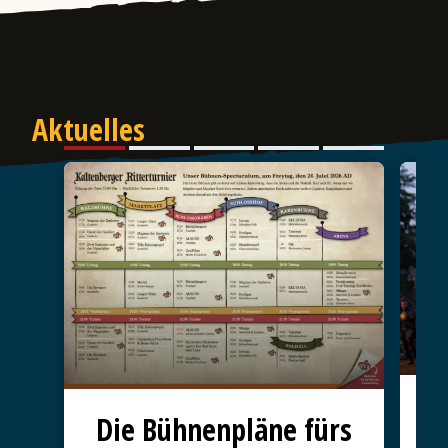
Aktuelles
D
Die Bühnenpläne fürs