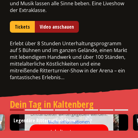
und Musik lassen alle Sinne beben. Eine Liveshow
der Extraklasse.
ermenü
chalten
Tickets
Video anschauen
Erlebt über 8 Stunden Unterhaltungsprogramm
auf 5 Bühnen und im ganzen Gelände, einen Markt
mit lebendigem Handwerk und über 100 Ständen,
mittelalterliche Köstlichkeiten und eine
mitreißende Ritterturnier-Show in der Arena – ein
fantastisches Erlebnis…
Sie sehen gerade einen
Platzhalterinhalt von
YouTube
. Um
auf den eigentlichen Inhalt
zuzugreifen, klicken Sie auf die
Dein Tag in Kaltenberg
Schaltfläche unten. Bitte beachten
Sie, dass dabei Daten an
Drittanbieter weitergegeben werden.
Legendäre Ritterturnier Show
Mehr Informationen
Inhalt entsperren