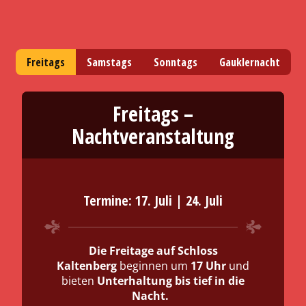
Erforderlichen Service
akzeptieren und Inhalte
entsperren
Freitags
Samstags
Sonntags
Gauklernacht
Freitags –
Nachtveranstaltung
Termine: 17. Juli | 24. Juli
Gauklernacht
stimmungsvollen Auftakt
Der Sonntag auf Schloss Kaltenberg ist
Die Freitage auf Schloss
der Familientag für alle Generationen –
Kaltenberg
beginnen um
17 Uhr
und
entspannt, emotional und voller Magie.
bieten
Abendveranstaltung
Unterhaltung bis tief in die
Nacht.