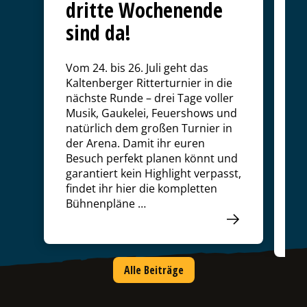
z
dritte Wochenende
n
sind da!
b
Vom 24. bis 26. Juli geht das
Ei
Kaltenberger Ritterturnier in die
ei
nächste Runde – drei Tage voller
ge
Musik, Gaukelei, Feuershows und
S
natürlich dem großen Turnier in
Ri
der Arena. Damit ihr euren
F
Besuch perfekt planen könnt und
Ri
garantiert kein Highlight verpasst,
di
findet ihr hier die kompletten
Ga
Bühnenpläne …
N
Alle Beiträge