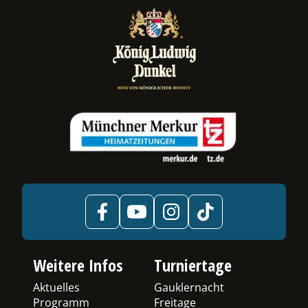
ermenü
chalten
Weitere Infos
Turniertage
Aktuelles
Gauklernacht
Programm
Freitage