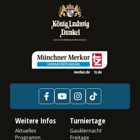
ermenü
chalten
Weitere Infos
Turniertage
Aktuelles
Gauklernacht
Programm
Freitage