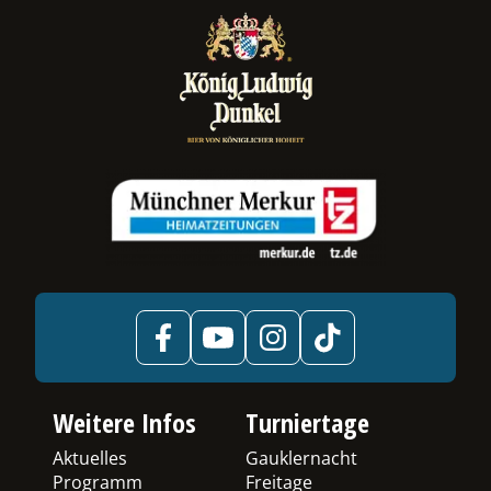
ermenü
chalten
Weitere Infos
Turniertage
Aktuelles
Gauklernacht
Programm
Freitage