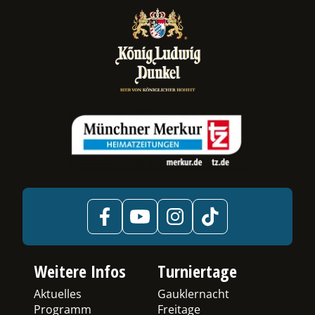
ermenü
chalten
Weitere Infos
Turniertage
Aktuelles
Gauklernacht
Programm
Freitage