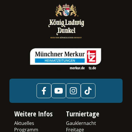
ermenü
chalten
Weitere Infos
Turniertage
Aktuelles
Gauklernacht
Programm
Freitage