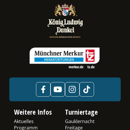
ermenü
chalten
Weitere Infos
Turniertage
Aktuelles
Gauklernacht
Programm
Freitage