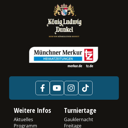
ermenü
chalten
Weitere Infos
Turniertage
Aktuelles
Gauklernacht
Programm
Freitage