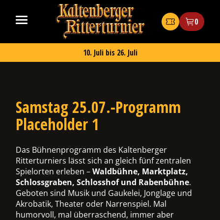
Zum
Kaltenberger
Inhalt
Ritterturnier
Tickets
0
springen
2026
10. Juli bis 26. Juli
Samstag 25.07.-Programm
ermenü
Placeholder 1
chalten
Das Bühnenprogramm des Kaltenberger
Ritterturniers lässt sich an gleich fünf zentralen
Spielorten erleben –
Waldbühne, Marktplatz,
ermenü
Schlossgraben, Schlosshof und Rabenbühne
.
chalten
Geboten sind Musik und Gaukelei, Jonglage und
Akrobatik, Theater oder Narrenspiel. Mal
humorvoll, mal überraschend, immer aber