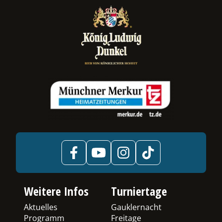
ermenü
chalten
Weitere Infos
Turniertage
Aktuelles
Gauklernacht
Programm
Freitage