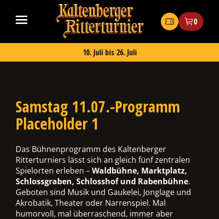
Zum
Kaltenberger
Inhalt
Ritterturnier
Tickets
0
springen
2026
10. Juli bis 26. Juli
Samstag 11.07.-Programm
ermenü
Placeholder 1
chalten
Das Bühnenprogramm des Kaltenberger
Ritterturniers lässt sich an gleich fünf zentralen
Spielorten erleben –
Waldbühne, Marktplatz,
ermenü
Schlossgraben, Schlosshof und Rabenbühne
.
chalten
Geboten sind Musik und Gaukelei, Jonglage und
Akrobatik, Theater oder Narrenspiel. Mal
humorvoll, mal überraschend, immer aber