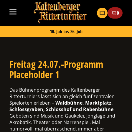
Zum
Kaltenberger
Inhalt
Ritterturnier
Tickets
0
springen
2026
10. Juli bis 26. Juli
Freitag 24.07.-Programm
ermenü
Placeholder 1
chalten
Das Bühnenprogramm des Kaltenberger
Ritterturniers lässt sich an gleich fünf zentralen
Spielorten erleben –
Waldbühne, Marktplatz,
ermenü
Schlossgraben, Schlosshof und Rabenbühne
.
chalten
Geboten sind Musik und Gaukelei, Jonglage und
Akrobatik, Theater oder Narrenspiel. Mal
humorvoll, mal überraschend, immer aber