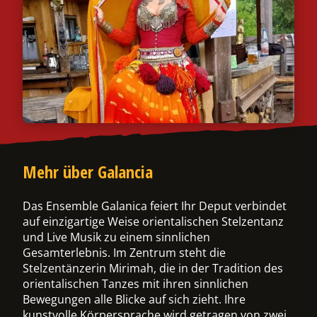
ermenü
chalten
Mehr über Galancia
Das Ensemble Galanica feiert Ihr Deput verbindet
auf einzigartige Weise orientalischen Stelzentanz
und Live Musik zu einem sinnlichen
Gesamterlebnis. Im Zentrum steht die
Stelzentänzerin Mirimah, die in der Tradition des
orientalischen Tanzes mit ihren sinnlichen
Bewegungen alle Blicke auf sich zieht. Ihre
kunstvolle Körpersprache wird getragen von zwei