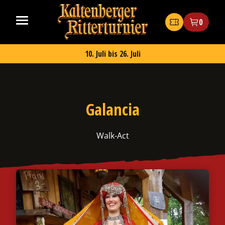
Zum
Kaltenberger
Inhalt
Ritterturnier
Tickets
0
springen
2026
10. Juli bis 26. Juli
Galancia
ermenü
chalten
Walk-Act
ermenü
chalten