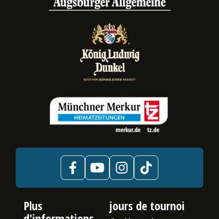
us
uler
e
-
us
Plus
jours de tournoi
d'informations