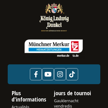
us
uler
e
-
us
Plus
jours de tournoi
d'informations
Gauklernacht
vendredis
Actualités