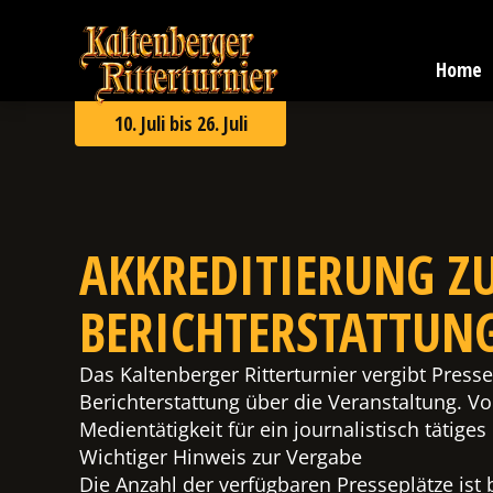
Zum
Kaltenberger
Inhalt
Ritterturnier
springen
Home
2026
10. Juli bis 26. Juli
AKKREDITIERUNG Z
BERICHTERSTATTUN
Das Kaltenberger Ritterturnier vergibt Presse
Berichterstattung über die Veranstaltung. V
Medientätigkeit für ein journalistisch tätiges
Wichtiger Hinweis zur Vergabe
Die Anzahl der verfügbaren Presseplätze ist 