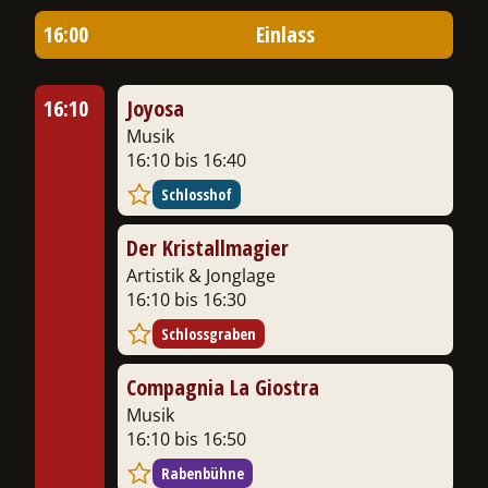
16:00
Einlass
ermenü
chalten
16:10
Joyosa
Musik
16:10 bis 16:40
Schlosshof
Der Kristallmagier
Artistik & Jonglage
16:10 bis 16:30
Schlossgraben
Compagnia La Giostra
Musik
16:10 bis 16:50
Rabenbühne